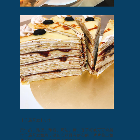
【千層蛋糕】8吋
用牛奶、雞蛋、麵粉、奶油、糖、香草籽或可可粉製
作千層蛋糕麵糊，要細心並且有耐心的一片片煎出麵