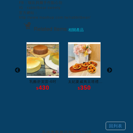
FB：瑞比貝爾手作點心坊
IG：rabbitbear.sweety
官方網站：
http://www.mashup.com.tw/rabbitbear/
Related Items
相關產品
黃金生乳酪
乳酪舒芙雷-6吋
太妃夏威夷豆塔禮...
獨家-布朗
450
430
350
450
$
$
$
回列表
高雄市新興區明星街79號