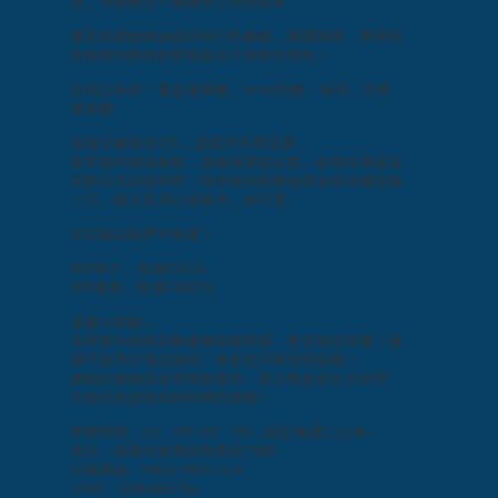
皮，冷卻後在一層層夾入自製的果
醬及特調鮮奶油或OREO乳酪餡，層層堆疊，用單純
的食材但耗時的製程做出不簡單的美味！
目前口味有：覆盆莓果釀、oreo乳酪、抹茶、百香
果果釀
低溫冷藏保存3天，請盡早享用完畢。
接單製作確保新鮮，為確保運送品質，使用冷凍低溫
宅配方式送貨到府，請於收到貨後放置冰箱冷藏回溫
一天，隔天享用口感最佳。或可選
在店面自取即可免運！
8吋單片，售價150元
8吋整顆，售價1800元
溫馨小提醒：
店裡展示的商品數量種類都有限，賣完就沒有囉！建
議可提早打電話詢問，有貨也可幫您預留喔！
網路訂購都是排單新鮮製作，至少要提前五天詢問，
才能在您想收到的時間到貨喔！
營業時間：12：00~20：00（固定每週二公休）
地址：高雄市新興區明星街79號
訂購專線：0931-993-114
LINE：@fbv6579y