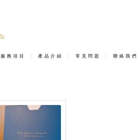
服 務 項 目
產 品 介 紹
常 見 問 題
聯 絡 我 們