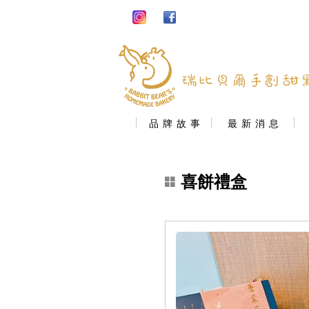
品 牌 故 事
最 新 消 息
喜餅禮盒