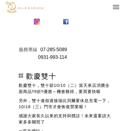
服務專線
07-285-5089
0931-993-114
歡慶雙十
歡慶雙十，雙十節10/10（二）當天來店消費全
面商品‼️9折‼️優惠～機會難得，要買要快喔
另外，雙十連假過後瑞比貝爾要休息充電一下，
10/18（三）門市才會恢復營業喔！
感謝大家長久以來的支持與體諒！未來還要請大
家多多關照了