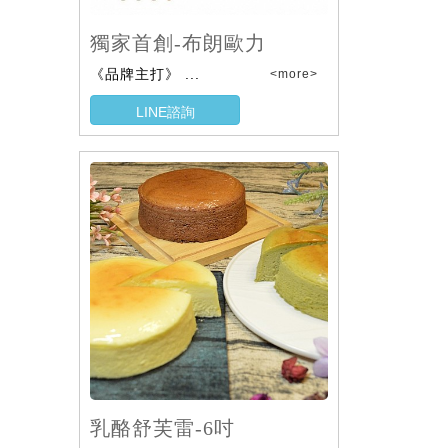
獨家首創-布朗歐力
《品牌主打》 ...
<more>
LINE諮詢
乳酪舒芙雷-6吋